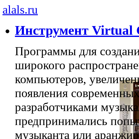
alals.ru
Инструмент Virtual G
Программы для создани
широкого распростран
компьютеров, увеличен
появления современных
разработчиками музык
предпринимались попы
музыканта или аранжи