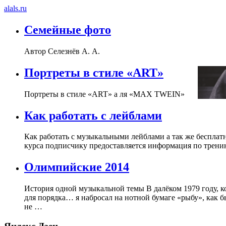
alals.ru
Семейные фото
Автор Селезнёв А. А.
Портреты в стиле «ART»
Портреты в стиле «ART» а ля «MAX TWEIN»
Как работать с лейблами
Как работать с музыкальными лейблами а так же бесплатн
курса подписчику предоставляется информация по тренингу «
Олимпийские 2014
История одной музыкальной темы В далёком 1979 году, к
для порядка… я набросал на нотной бумаге «рыбу», как б
не …