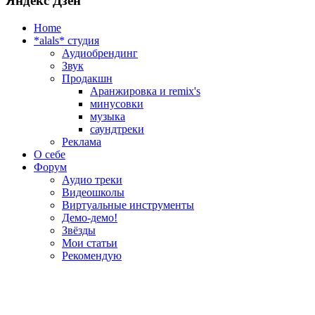
Яндекс Дзен
Home
*alals* cтудия
Аудиобрендинг
Звук
Продакшн
Аранжировка и remix's
минусовки
музыка
саундтреки
Реклама
О себе
Форум
Аудио треки
Видеошколы
Виртуальные инструменты
Демо-демо!
Звёзды
Мои статьи
Рекомендую