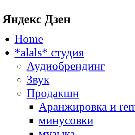
Яндекс Дзен
Home
*alals* cтудия
Аудиобрендинг
Звук
Продакшн
Аранжировка и rem
минусовки
музыка