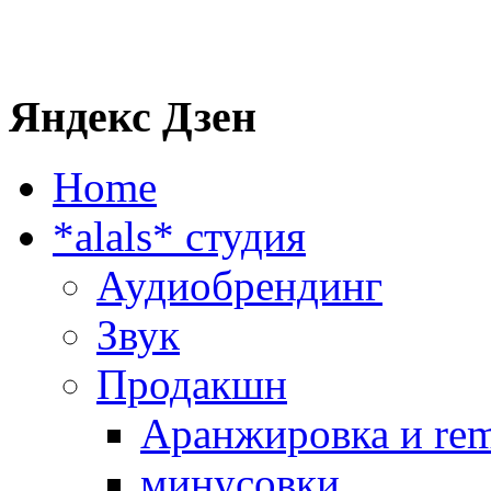
Яндекс Дзен
Home
*alals* cтудия
Аудиобрендинг
Звук
Продакшн
Аранжировка и rem
минусовки