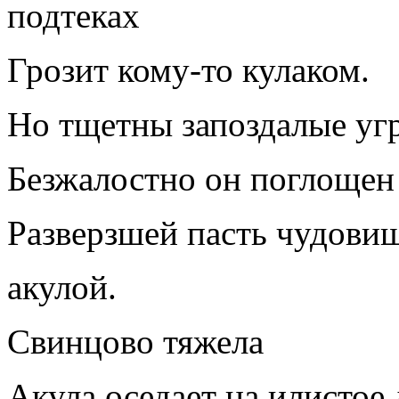
подтеках
Грозит кому-то кулаком.
Но тщетны запоздалые уг
Безжалостно он поглощен
Разверзшей пасть чудови
акулой.
Свинцово тяжела
Акула оседает на илистое 