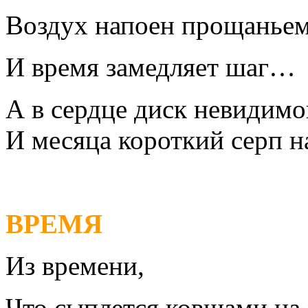
Воздух напоен прощаньем
И время замедляет шаг…
А в сердце диск невидимо
И месяца короткий серп н
ВРЕМЯ
Из времени,
Что сыплется ковшами на 