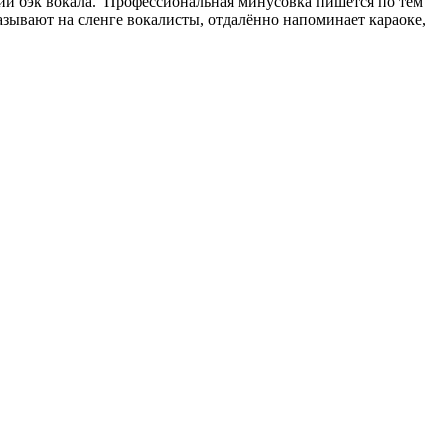
тии бэк вокала. Профессиональная минусовка пишется по тем
называют на сленге вокалисты, отдалённо напоминает караоке,