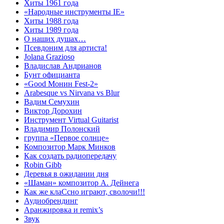
Хиты 1961 года
«Народные инструменты IE»
Хиты 1988 года
Хиты 1989 года
О наших душах…
Псевдоним для артиста!
Jolana Grazioso
Владислав Андрианов
Бунт официанта
«Good Монин Fest-2»
Arabesque vs Nirvana vs Blur
Вадим Семухин
Виктор Дорохин
Инструмент Virtual Guitarist
Владимир Полонский
группа «Первое солнце»
Композитор Марк Минков
Как создать радиопередачу
Robin Gibb
Деревья в ожидании дня
«Шаман» композитор А. Дейнега
Как же клаСсно играют, сволочи!!!
Аудиобрендинг
Аранжировка и remix’s
Звук