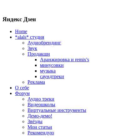
Яндекс Дзен
Home
*alals* cтудия
Аудиобрендинг
Звук
Продакшн
Аранжировка и remix's
минусовки
музыка
саундтреки
Реклама
О себе
Форум
Аудио треки
Видеошколы
Виртуальные инструменты
Демо-демо!
Звёзды
Мои статьи
Рекомендую