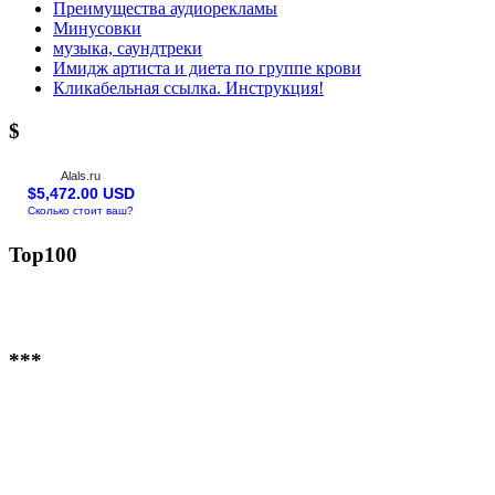
Преимущества аудиорекламы
Минусовки
музыка, саундтреки
Имидж артиста и диета по группе крови
Кликабельная ссылка. Инструкция!
$
Alals.ru
$5,472.00 USD
Сколько стоит ваш?
Top100
***