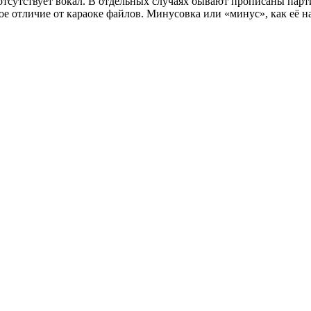
отсутствует вокал. В отдельных случаях бывают прописаны пар
ное отличие от караоке файлов. Минусовка или «минус», как её 