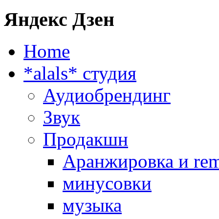
Яндекс Дзен
Home
*alals* cтудия
Аудиобрендинг
Звук
Продакшн
Аранжировка и rem
минусовки
музыка