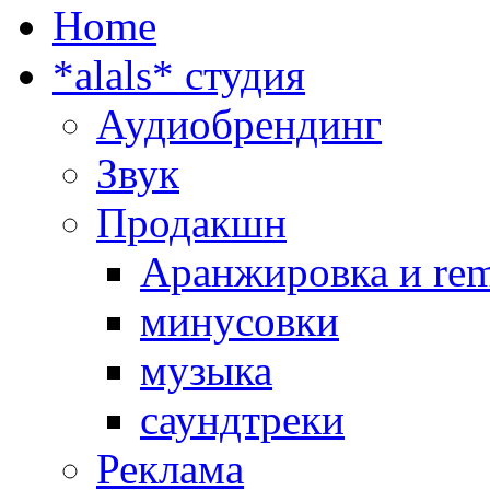
Home
*alals* cтудия
Аудиобрендинг
Звук
Продакшн
Аранжировка и rem
минусовки
музыка
саундтреки
Реклама