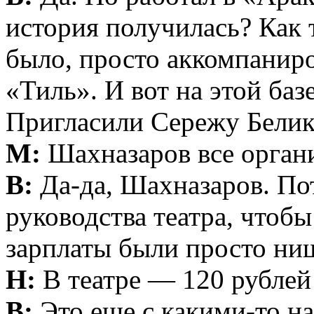
история получилась? Как 
было, просто аккомпаниро
«Тиль». И вот на этой баз
Пригласили Сережу Белико
М:
Шахназаров все орган
В:
Да-да, Шахназаров. Пот
руководства театра, чтобы
зарплаты были просто ни
Н:
В театре — 120 рублей 
В:
Это еще с какими-то на