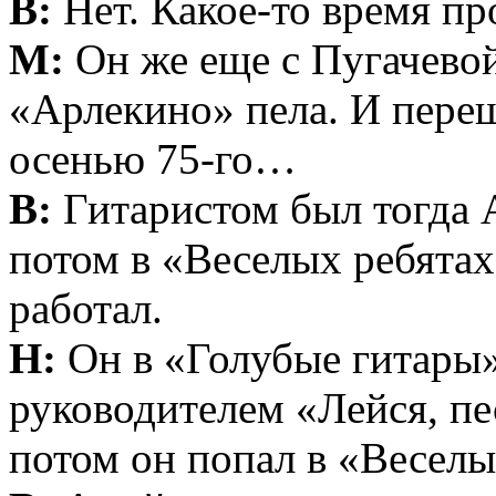
В:
Нет. Какое-то время пр
М:
Он же еще с Пугачевой
«Арлекино» пела. И переш
осенью 75-го…
В:
Гитаристом был тогда 
потом в «Веселых ребятах
работал.
Н:
Он в «Голубые гитары»
руководителем «Лейся, песн
потом он попал в «Веселы