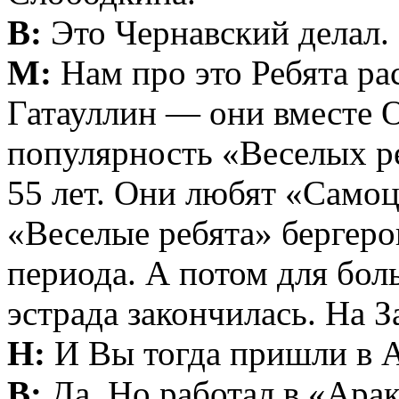
В:
Это Чернавский делал.
М:
Нам про это Ребята р
Гатауллин — они вместе О
популярность «Веселых р
55 лет. Они любят «Самоц
«Веселые ребята» бергеро
периода. А потом для бол
эстрада закончилась. На 
Н:
И Вы тогда пришли в Ар
В:
Да. Но работал в «Арак