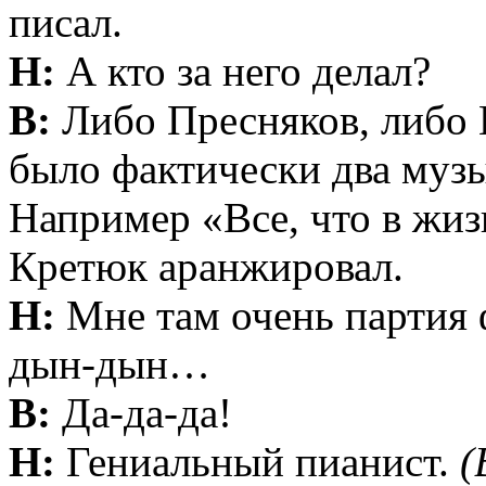
писал.
Н:
А кто за него делал?
В:
Либо Пресняков, либо 
было фактически два муз
Например «Все, что в жиз
Кретюк аранжировал.
Н:
Мне там очень партия 
дын-дын…
В:
Да-да-да!
Н:
Гениальный пианист.
(