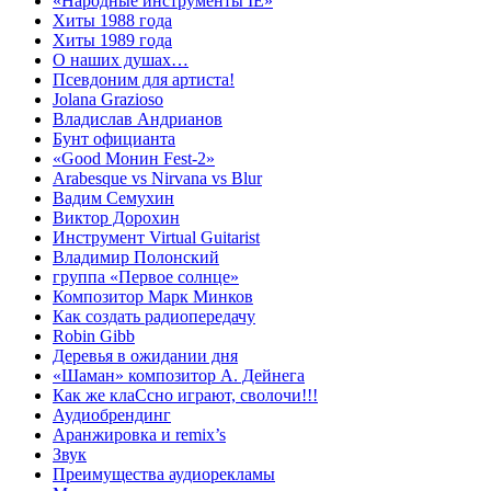
«Народные инструменты IE»
Хиты 1988 года
Хиты 1989 года
О наших душах…
Псевдоним для артиста!
Jolana Grazioso
Владислав Андрианов
Бунт официанта
«Good Монин Fest-2»
Arabesque vs Nirvana vs Blur
Вадим Семухин
Виктор Дорохин
Инструмент Virtual Guitarist
Владимир Полонский
группа «Первое солнце»
Композитор Марк Минков
Как создать радиопередачу
Robin Gibb
Деревья в ожидании дня
«Шаман» композитор А. Дейнега
Как же клаСсно играют, сволочи!!!
Аудиобрендинг
Аранжировка и remix’s
Звук
Преимущества аудиорекламы