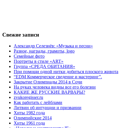
Свежие записи
Александр Селезнёв: «Музыка и песни»
Разное, награды, грамоты, logo
Семейные фото
Портреты в стиле «ART»
Группа «СРЕДА ОБИТАНИЯ»
При помощи одной нитки добиться плоского живота
“EDM Коммерческое сведение и мастеринг”.
Закрытие Олимпиады 2014 в Сочи
На руках человека видны все его болезни
КАКИЕ ЖЕ РУССКИЕ ВАРВАРЫ?
zvukoregisser.ru
Как работать с лейблами
Литвин об интуиции и призвании
Хиты 1982 года
Олимпийские 2014
Хиты 1961 года