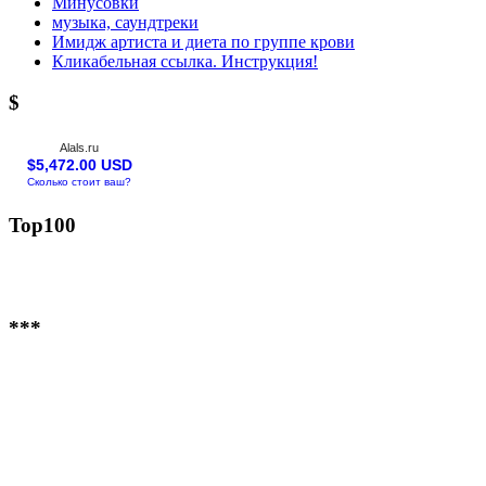
Минусовки
музыка, саундтреки
Имидж артиста и диета по группе крови
Кликабельная ссылка. Инструкция!
$
Alals.ru
$5,472.00 USD
Сколько стоит ваш?
Top100
***