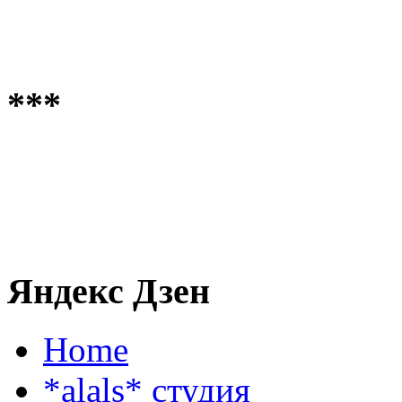
***
Яндекс Дзен
Home
*alals* cтудия