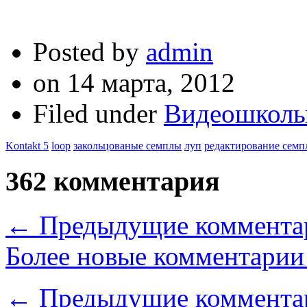
Posted by
admin
on
14 марта, 2012
Filed under
Видеошкол
Kontakt 5
loop
закольцованые семплы
луп
редактирование семп
362 комментария
←
Предыдущие коммента
Более новые комментарии
←
Предыдущие коммента